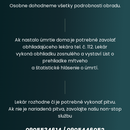
Osobne dohodneme všetky podrobnosti obradu.
Ak nastalo úmrtie doma je potrebné zavolať
obhliadajúceho lekára tel. č. 112. Lekár
vykoná obhliadku zosnulého a vystaví List o
prehliadke mŕtveho
a štatistické hlásenie o úmrtí.
Lekár rozhodne či je potrebné vykonať pitvu.
Ak nie je nariadená pitva, zavolajte našu non-stop
službu